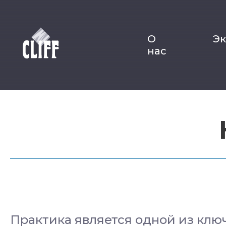
О
Э
нас
Практика является одной из клю