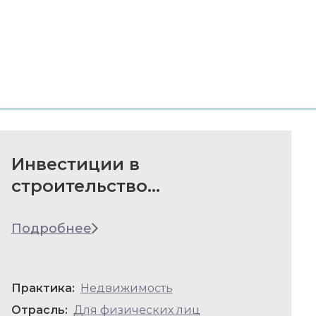
Инвестиции в
строительство
инфраструктурного
объекта
Подробнее
Практика:
Недвижимость
Отрасль:
Для физических лиц