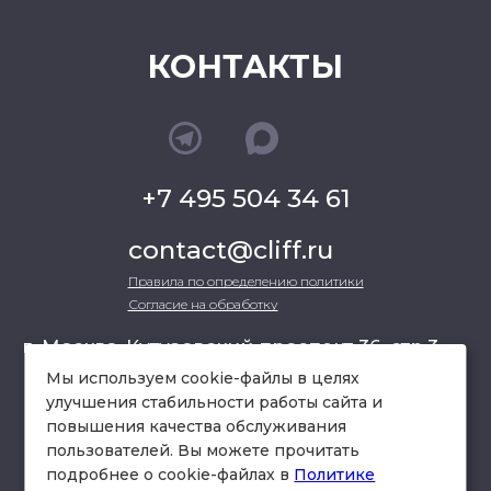
КОНТАКТЫ
+7 495 504 34 61
contact@cliff.ru
Правила по определению политики
Согласие на обработку
г. Москва, Кутузовский проспект 36, стр.3 ,
офис 301
Мы используем cookie-файлы в целях
улучшения стабильности работы сайта и
повышения качества обслуживания
схема проезда
пользователей. Вы можете прочитать
подробнее о cookie-файлах в
Политике