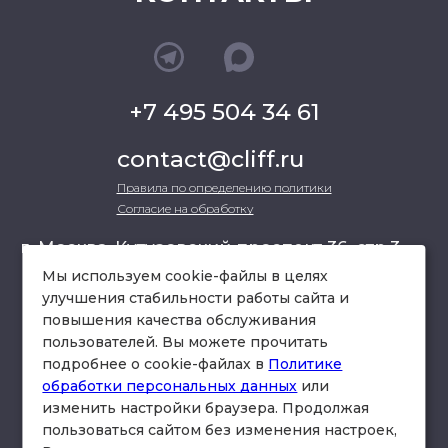
+7 495 504 34 61
contact@cliff.ru
Правила по определению политики
Согласие на обработку
г. Москва, Кутузовский проспект 36, стр.3 ,
офис 301
Мы используем cookie-файлы в целях
улучшения стабильности работы сайта и
повышения качества обслуживания
схема проезда
пользователей. Вы можете прочитать
подробнее о cookie-файлах в
Политике
обработки персональных данных
или
изменить настройки браузера. Продолжая
пользоваться сайтом без изменения настроек,