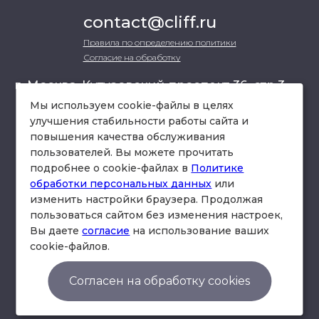
contact@cliff.ru
Правила по определению политики
Согласие на обработку
г. Москва, Кутузовский проспект 36, стр.3 ,
офис 301
Мы используем cookie-файлы в целях
улучшения стабильности работы сайта и
повышения качества обслуживания
схема проезда
пользователей. Вы можете прочитать
подробнее о cookie-файлах в
Политике
обработки персональных данных
или
изменить настройки браузера. Продолжая
пользоваться сайтом без изменения настроек,
Вы даете
согласие
на использование ваших
cookie-файлов.
© Юридическая фирма «Клифф».
Правила по определению политики
Согласен на обработку cookies
Согласие на обработку