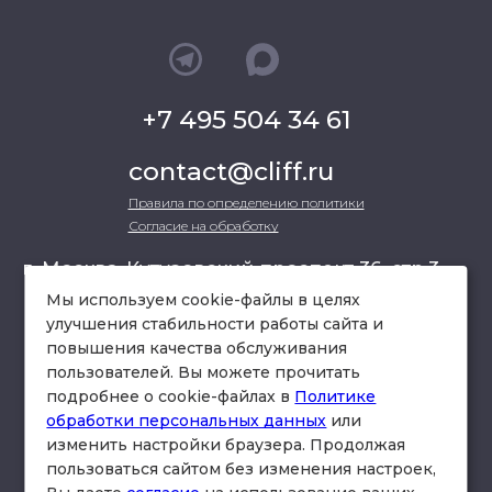
+7 495 504 34 61
contact@cliff.ru
Правила по определению политики
Согласие на обработку
г. Москва, Кутузовский проспект 36, стр.3 ,
офис 301
Мы используем cookie-файлы в целях
улучшения стабильности работы сайта и
повышения качества обслуживания
схема проезда
пользователей. Вы можете прочитать
подробнее о cookie-файлах в
Политике
обработки персональных данных
или
изменить настройки браузера. Продолжая
пользоваться сайтом без изменения настроек,