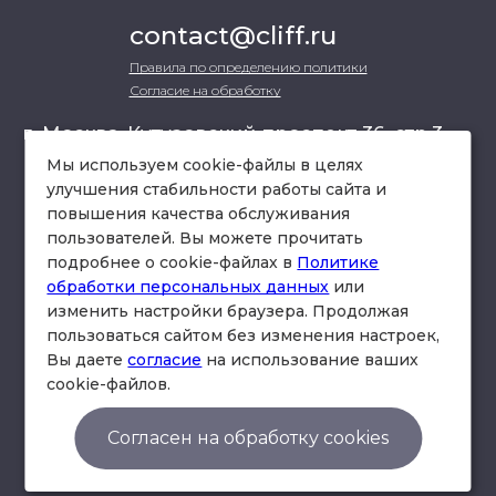
contact@cliff.ru
Правила по определению политики
Согласие на обработку
г. Москва, Кутузовский проспект 36, стр.3 ,
офис 301
Мы используем cookie-файлы в целях
улучшения стабильности работы сайта и
повышения качества обслуживания
схема проезда
пользователей. Вы можете прочитать
подробнее о cookie-файлах в
Политике
обработки персональных данных
или
изменить настройки браузера. Продолжая
пользоваться сайтом без изменения настроек,
Вы даете
согласие
на использование ваших
cookie-файлов.
© Юридическая фирма «Клифф».
Правила по определению политики
Согласен на обработку cookies
Согласие на обработку