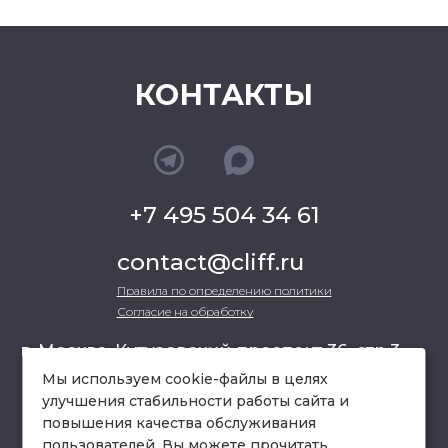
КОНТАКТЫ
+7 495 504 34 61
contact@cliff.ru
Правила по определению политики
Согласие на обработку
г. Москва, Кутузовский проспект 36, стр.3 ,
офис 301
Мы используем cookie-файлы в целях
улучшения стабильности работы сайта и
повышения качества обслуживания
схема проезда
пользователей. Вы можете прочитать