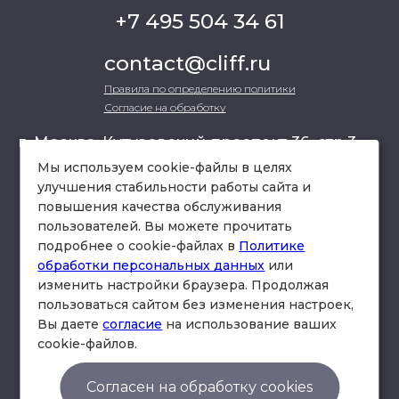
+7 495 504 34 61
contact@cliff.ru
Правила по определению политики
Согласие на обработку
г. Москва, Кутузовский проспект 36, стр.3 ,
офис 301
Мы используем cookie-файлы в целях
улучшения стабильности работы сайта и
повышения качества обслуживания
схема проезда
пользователей. Вы можете прочитать
подробнее о cookie-файлах в
Политике
обработки персональных данных
или
изменить настройки браузера. Продолжая
пользоваться сайтом без изменения настроек,
Вы даете
согласие
на использование ваших
cookie-файлов.
© Юридическая фирма «Клифф».
Правила по определению политики
Согласен на обработку cookies
Согласие на обработку