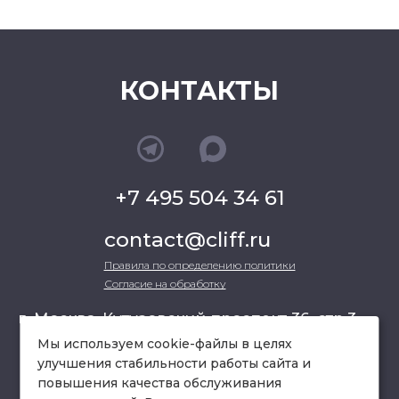
КОНТАКТЫ
+7 495 504 34 61
contact@cliff.ru
Правила по определению политики
Согласие на обработку
г. Москва, Кутузовский проспект 36, стр.3 ,
офис 301
Мы используем cookie-файлы в целях
улучшения стабильности работы сайта и
повышения качества обслуживания
схема проезда