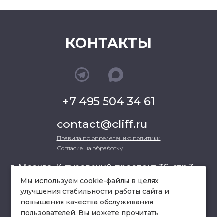
КОНТАКТЫ
+7 495 504 34 61
contact@cliff.ru
Правила по определению политики
Согласие на обработку
г. Москва, Кутузовский проспект 36, стр.3 ,
офис 301
Мы используем cookie-файлы в целях
улучшения стабильности работы сайта и
повышения качества обслуживания
схема проезда
пользователей. Вы можете прочитать