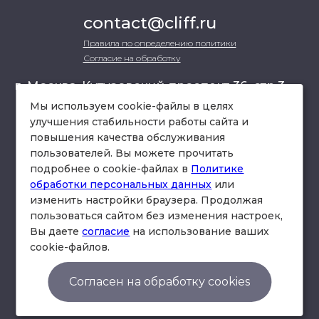
contact@cliff.ru
Правила по определению политики
Согласие на обработку
г. Москва, Кутузовский проспект 36, стр.3 ,
офис 301
Мы используем cookie-файлы в целях
улучшения стабильности работы сайта и
повышения качества обслуживания
схема проезда
пользователей. Вы можете прочитать
подробнее о cookie-файлах в
Политике
обработки персональных данных
или
изменить настройки браузера. Продолжая
пользоваться сайтом без изменения настроек,
Вы даете
согласие
на использование ваших
cookie-файлов.
© Юридическая фирма «Клифф».
Правила по определению политики
Согласен на обработку cookies
Согласие на обработку