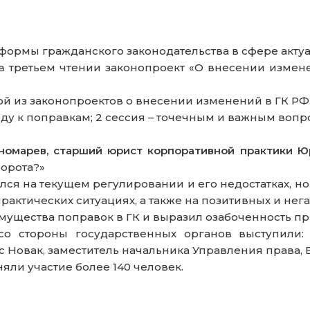
ормы гражданского законодательства в сфере акту
а в третьем чтении законопроект «О внесении измен
рой из законопроектов о внесении изменений в ГК РФ
оду к поправкам; 2 сессия – точечным и важным воп
номарев, старший юрист корпоративной практики 
орота?»
я на текущем регулировании и его недостатках, нов
рактических ситуациях, а также на позитивных и нег
мущества поправок в ГК и выразил озабоченность п
 стороны государственных органов выступили: Е
 Новак, заместитель начальника Управления права, 
яли участие более 140 человек.