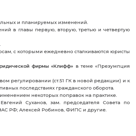
альных и планируемых изменений.
ений в главы первую, вторую, третью и четвертую
.
росам, с которыми ежедневно сталкиваются юристы
Юридической фирмы «Клифф»
в теме «Презумпция
ом регулировании (ст.51 ГК в новой редакции) и к
ативных последствиях гражданского оборота.
рименением некоторых поправок на практике.
вгений Суханов, зам. председателя Совета по
ВАС РФ; Алексей Робинов, ФИПС и другие.