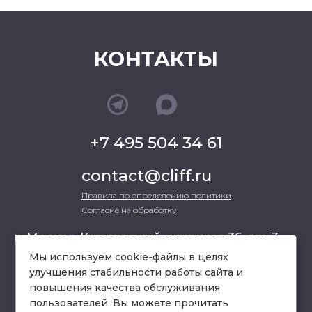
КОНТАКТЫ
+7 495 504 34 61
contact@cliff.ru
Правила по определению политики
Согласие на обработку
г. Москва, Кутузовский проспект 36, стр.3 ,
офис 301
Мы используем cookie-файлы в целях
улучшения стабильности работы сайта и
повышения качества обслуживания
схема проезда
пользователей. Вы можете прочитать