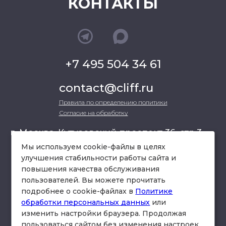
КОНТАКТЫ
+7 495 504 34 61
contact@cliff.ru
Правила по определению политики
Согласие на обработку
г. Москва, Кутузовский проспект 36, стр.3 ,
офис 301
Мы используем cookie-файлы в целях
улучшения стабильности работы сайта и
повышения качества обслуживания
схема проезда
пользователей. Вы можете прочитать
подробнее о cookie-файлах в
Политике
обработки персональных данных
или
изменить настройки браузера. Продолжая
пользоваться сайтом без изменения настроек,