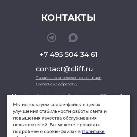
КОНТАКТЫ
+7 495 504 34 61
contact@cliff.ru
Правила по определению политики
Согласие на обработку
г. Москва, Кутузовский проспект 36, стр.3 ,
офис 301
Мы используем cookie-файлы в целях
улучшения стабильности работы сайта и
повышения качества обслуживания
схема проезда
пользователей. Вы можете прочитать
подробнее о cookie-файлах в
Политике