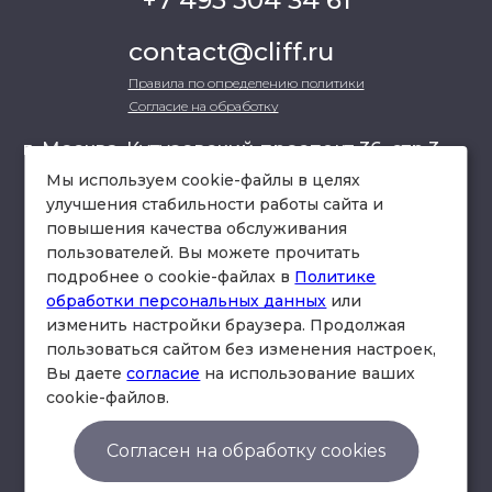
+7 495 504 34 61
contact@cliff.ru
Правила по определению политики
Согласие на обработку
г. Москва, Кутузовский проспект 36, стр.3 ,
офис 301
Мы используем cookie-файлы в целях
улучшения стабильности работы сайта и
повышения качества обслуживания
схема проезда
пользователей. Вы можете прочитать
подробнее о cookie-файлах в
Политике
обработки персональных данных
или
изменить настройки браузера. Продолжая
пользоваться сайтом без изменения настроек,
Вы даете
согласие
на использование ваших
cookie-файлов.
© Юридическая фирма «Клифф».
Правила по определению политики
Согласен на обработку cookies
Согласие на обработку