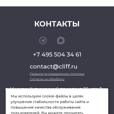
КОНТАКТЫ
+7 495 504 34 61
contact@cliff.ru
Правила по определению политики
Согласие на обработку
г. Москва, Кутузовский проспект 36, стр.3 ,
офис 301
Мы используем cookie-файлы в целях
улучшения стабильности работы сайта и
повышения качества обслуживания
схема проезда
пользователей. Вы можете прочитать