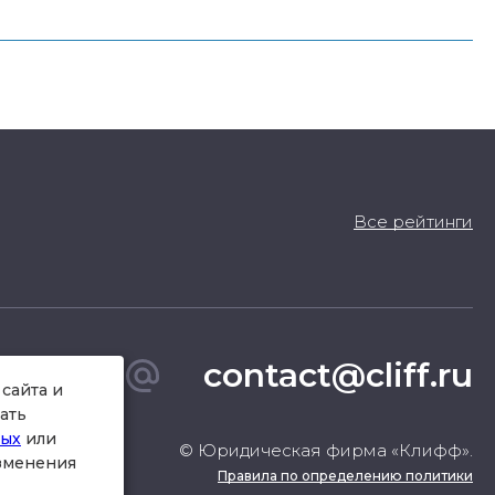
Все рейтинги
contact@cliff.ru
сайта и
ать
ных
или
© Юридическая фирма «Клифф».
изменения
Правила по определению политики