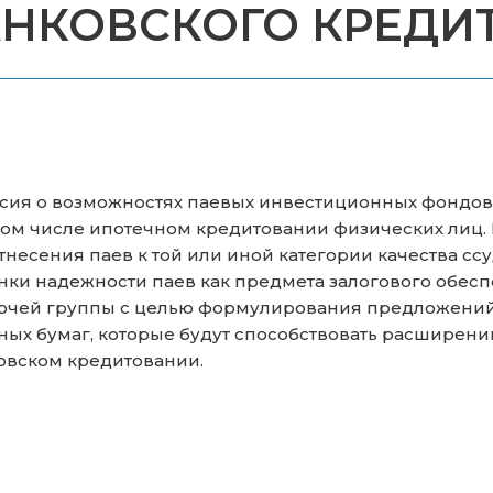
НКОВСКОГО КРЕДИ
ссия о возможностях паевых инвестиционных фондов,
 том числе ипотечном кредитовании физических лиц
есения паев к той или иной категории качества сс
енки надежности паев как предмета залогового обесп
бочей группы с целью формулирования предложений
нных бумаг, которые будут способствовать расширен
овском кредитовании.