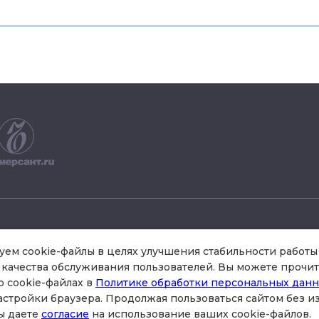
+7 495 504 34 61
ем cookie-файлы в целях улучшения стабильности работы 
качества обслуживания пользователей. Вы можете прочит
о cookie-файлах в
Политике обработки персональных дан
схема проезда
астройки браузера. Продолжая пользоваться сайтом без 
стр.3 , офис 301
ы даете
согласие
на использование ваших cookie-файлов.