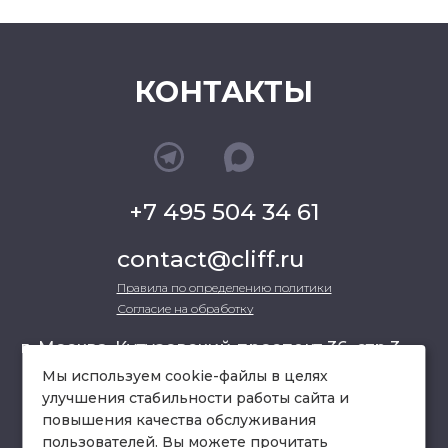
КОНТАКТЫ
+7 495 504 34 61
contact@cliff.ru
Правила по определению политики
Согласие на обработку
г. Москва, Кутузовский проспект 36, стр.3 ,
офис 301
Мы используем cookie-файлы в целях
улучшения стабильности работы сайта и
повышения качества обслуживания
схема проезда
пользователей. Вы можете прочитать