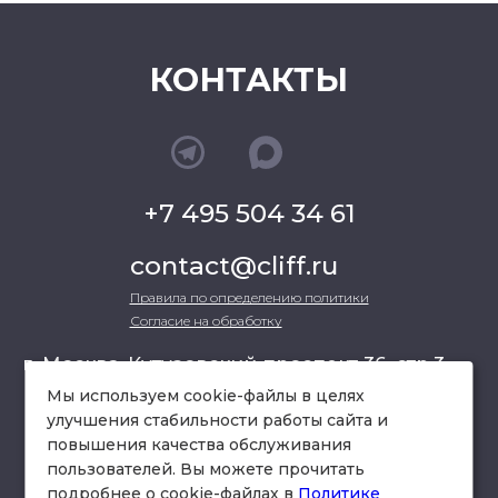
КОНТАКТЫ
+7 495 504 34 61
contact@cliff.ru
Правила по определению политики
Согласие на обработку
г. Москва, Кутузовский проспект 36, стр.3 ,
офис 301
Мы используем cookie-файлы в целях
улучшения стабильности работы сайта и
повышения качества обслуживания
схема проезда
пользователей. Вы можете прочитать
подробнее о cookie-файлах в
Политике