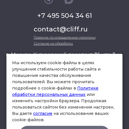
+7 495 504 34 61
contact@cliff.ru
Правила по определению политики
Согласие на обработку
г. Москва, Кутузовский проспект 36, стр.3 ,
офис 301
Мы используем cookie-файлы в целях
улучшения стабильности работы сайта и
повышения качества обслуживания
схема проезда
пользователей. Вы можете прочитать
подробнее о cookie-файлах в
Политике
обработки персональных данных
или
изменить настройки браузера. Продолжая
пользоваться сайтом без изменения настроек,
Вы даете
согласие
на использование ваших
cookie-файлов.
© Юридическая фирма «Клифф».