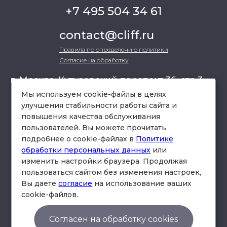
+7 495 504 34 61
contact@cliff.ru
Правила по определению политики
Согласие на обработку
г. Москва, Кутузовский проспект 36, стр.3 ,
офис 301
Мы используем cookie-файлы в целях
улучшения стабильности работы сайта и
повышения качества обслуживания
схема проезда
пользователей. Вы можете прочитать
подробнее о cookie-файлах в
Политике
обработки персональных данных
или
изменить настройки браузера. Продолжая
пользоваться сайтом без изменения настроек,
Вы даете
согласие
на использование ваших
cookie-файлов.
© Юридическая фирма «Клифф».
Правила по определению политики
Согласен на обработку cookies
Согласие на обработку