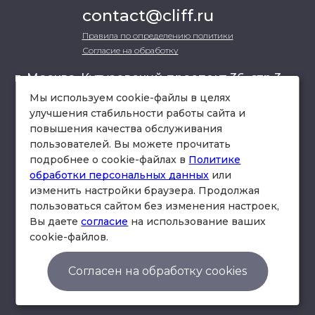
contact@cliff.ru
Правила по определению политики
Согласие на обработку
г. Москва, Кутузовский проспект 36, стр.3 ,
офис 301
Мы используем cookie-файлы в целях
улучшения стабильности работы сайта и
повышения качества обслуживания
схема проезда
пользователей. Вы можете прочитать
подробнее о cookie-файлах в
Политике
обработки персональных данных
или
изменить настройки браузера. Продолжая
пользоваться сайтом без изменения настроек,
Вы даете
согласие
на использование ваших
cookie-файлов.
© Юридическая фирма «Клифф».
Правила по определению политики
Согласен на обработку cookies
Согласие на обработку