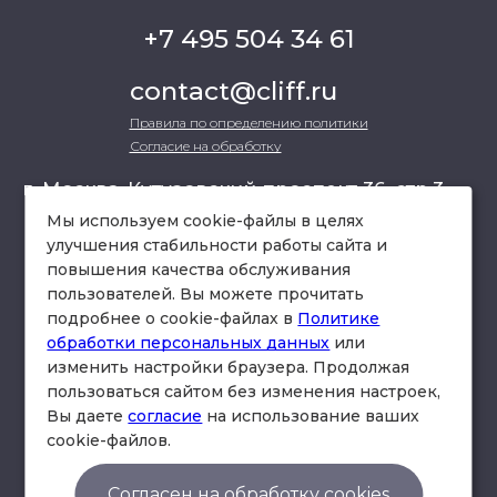
+7 495 504 34 61
contact@cliff.ru
Правила по определению политики
Согласие на обработку
г. Москва, Кутузовский проспект 36, стр.3 ,
офис 301
Мы используем cookie-файлы в целях
улучшения стабильности работы сайта и
повышения качества обслуживания
схема проезда
пользователей. Вы можете прочитать
подробнее о cookie-файлах в
Политике
обработки персональных данных
или
изменить настройки браузера. Продолжая
пользоваться сайтом без изменения настроек,
Вы даете
согласие
на использование ваших
cookie-файлов.
© Юридическая фирма «Клифф».
Правила по определению политики
Согласен на обработку cookies