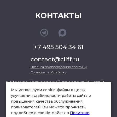
КОНТАКТЫ
+7 495 504 34 61
contact@cliff.ru
Правила по определению политики
Согласие на обработку
г. Москва, Кутузовский проспект 36, стр.3 ,
офис 301
Мы используем cookie-файлы в целях
улучшения стабильности работы сайта и
повышения качества обслуживания
схема проезда
пользователей. Вы можете прочитать
подробнее о cookie-файлах в
Политике