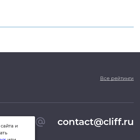
Все рейтинги
contact@cliff.ru
сайта и
ать
ных
или