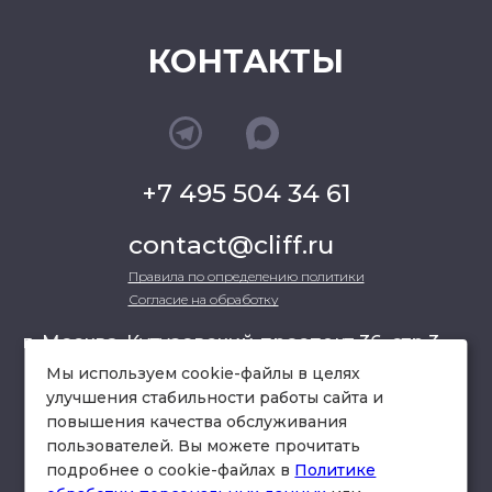
КОНТАКТЫ
+7 495 504 34 61
contact@cliff.ru
Правила по определению политики
Согласие на обработку
г. Москва, Кутузовский проспект 36, стр.3 ,
офис 301
Мы используем cookie-файлы в целях
улучшения стабильности работы сайта и
повышения качества обслуживания
схема проезда
пользователей. Вы можете прочитать
подробнее о cookie-файлах в
Политике