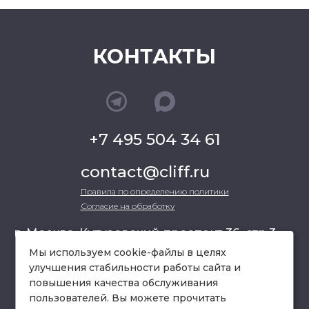
КОНТАКТЫ
+7 495 504 34 61
contact@cliff.ru
Правила по определению политики
Согласие на обработку
г. Москва, Кутузовский проспект 36, стр.3 ,
офис 301
Мы используем cookie-файлы в целях
улучшения стабильности работы сайта и
повышения качества обслуживания
схема проезда
пользователей. Вы можете прочитать