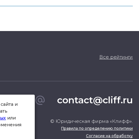
Все рейтинги
contact@cliff.ru
сайта и
ать
ных
или
© Юридическая фирма «Клифф».
изменения
Правила по определению политики
Согласие на обработку