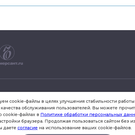
+7 495 504 34 61
ем cookie-файлы в целях улучшения стабильности работы 
качества обслуживания пользователей. Вы можете прочит
о cookie-файлах в
Политике обработки персональных дан
схема проезда
астройки браузера. Продолжая пользоваться сайтом без 
стр.3 , офис 301
ы даете
согласие
на использование ваших cookie-файлов.