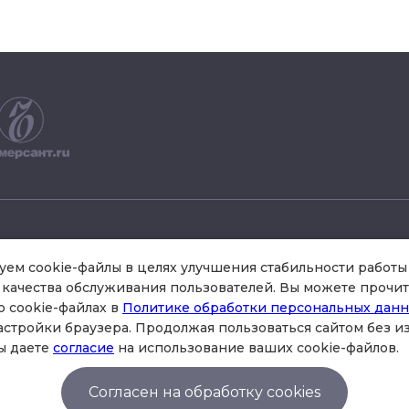
+7 495 504 34 61
ем cookie-файлы в целях улучшения стабильности работы 
качества обслуживания пользователей. Вы можете прочит
о cookie-файлах в
Политике обработки персональных дан
схема проезда
астройки браузера. Продолжая пользоваться сайтом без 
стр.3 , офис 301
ы даете
согласие
на использование ваших cookie-файлов.
Согласен на обработку cookies