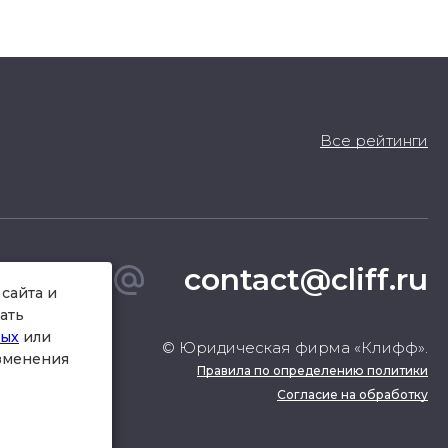
Все рейтинги
contact@cliff.ru
сайта и
ать
ных
или
© Юридическая фирма «Клифф».
изменения
Правила по определению политики
Согласие на обработку