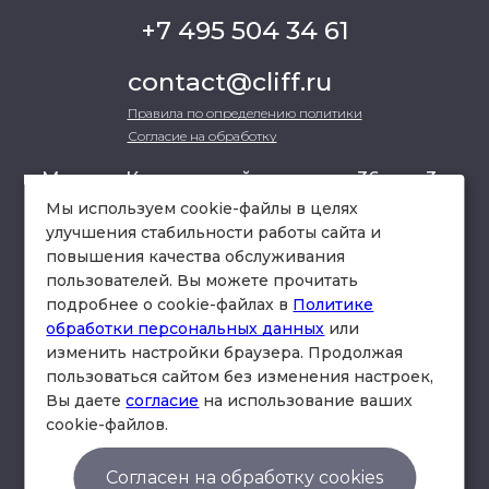
+7 495 504 34 61
contact@cliff.ru
Правила по определению политики
Согласие на обработку
г. Москва, Кутузовский проспект 36, стр.3 ,
офис 301
Мы используем cookie-файлы в целях
улучшения стабильности работы сайта и
повышения качества обслуживания
схема проезда
пользователей. Вы можете прочитать
подробнее о cookie-файлах в
Политике
обработки персональных данных
или
изменить настройки браузера. Продолжая
пользоваться сайтом без изменения настроек,
Вы даете
согласие
на использование ваших
cookie-файлов.
© Юридическая фирма «Клифф».
Правила по определению политики
Согласен на обработку cookies
Согласие на обработку