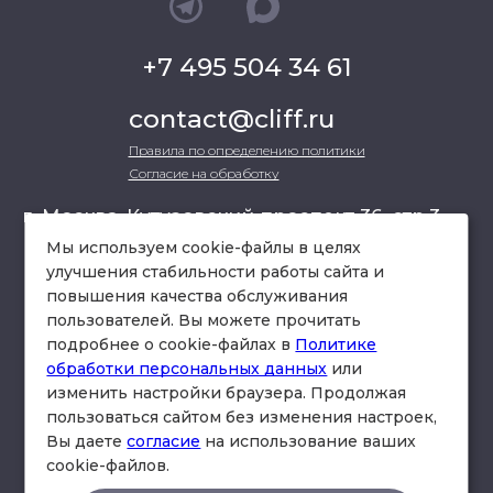
+7 495 504 34 61
contact@cliff.ru
Правила по определению политики
Согласие на обработку
г. Москва, Кутузовский проспект 36, стр.3 ,
офис 301
Мы используем cookie-файлы в целях
улучшения стабильности работы сайта и
повышения качества обслуживания
схема проезда
пользователей. Вы можете прочитать
подробнее о cookie-файлах в
Политике
обработки персональных данных
или
изменить настройки браузера. Продолжая
пользоваться сайтом без изменения настроек,
Вы даете
согласие
на использование ваших
cookie-файлов.
© Юридическая фирма «Клифф».