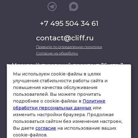
+7 495 504 34 61
contact@cliff.ru
Правила по определению политики
Согласие на обработку
г. Москва, Кутузовский проспект 36, стр.3 ,
офис 301
Мы используем cookie-файлы в целях
улучшения стабильности работы сайта и
повышения качества обслуживания
схема проезда
пользователей. Вы можете прочитать
подробнее о cookie-файлах в
Политике
обработки персональных данных
или
изменить настройки браузера. Продолжая
пользоваться сайтом без изменения настроек,
Вы даете
согласие
на использование ваших
cookie-файлов.