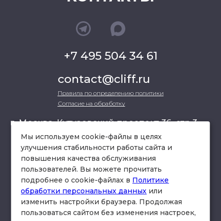
+7 495 504 34 61
contact@cliff.ru
Правила по определению политики
Согласие на обработку
г. Москва, Кутузовский проспект 36, стр.3 ,
офис 301
Мы используем cookie-файлы в целях
улучшения стабильности работы сайта и
повышения качества обслуживания
схема проезда
пользователей. Вы можете прочитать
подробнее о cookie-файлах в
Политике
обработки персональных данных
или
изменить настройки браузера. Продолжая
пользоваться сайтом без изменения настроек,