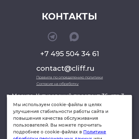
КОНТАКТЫ
+7 495 504 34 61
contact@cliff.ru
Правила по определению политики
Согласие на обработку
г. Москва, Кутузовский проспект 36, стр.3 ,
офис 301
Мы используем cookie-файлы в целях
улучшения стабильности работы сайта и
повышения качества обслуживания
схема проезда
пользователей. Вы можете прочитать
подробнее о cookie-файлах в
Политике
обработки персональных данных
или