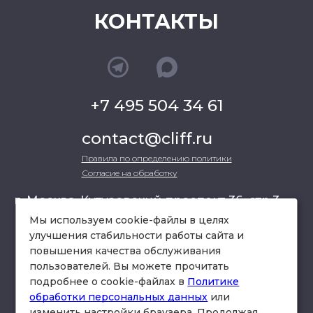
КОНТАКТЫ
+7 495 504 34 61
contact@cliff.ru
Правила по определению политики
Согласие на обработку
г. Москва, Кутузовский проспект 36, стр.3 ,
офис 301
Мы используем cookie-файлы в целях
улучшения стабильности работы сайта и
повышения качества обслуживания
схема проезда
пользователей. Вы можете прочитать
подробнее о cookie-файлах в
Политике
обработки персональных данных
или
изменить настройки браузера. Продолжая