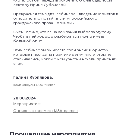
«Хотелось бы передать искреннюю благодарность
лектору Ирине Субочевой.
Прекрасная тема для вебинара – введение юристов в
относительно новый институт российского
гражданского права – опционы.
Очень важно, что ваша компания выбрала эту тему.
Чтобы в ней хорошо разбираться нужно иметь
большой опыт.
Этим вебинаром вы несете свои знания юристам,
которые никогда на практике с этим институтом не
сталкивались, могли о нем узнать и начали применять
его».
Галина Курпякова,
юрисконсульт ООО "Пекс"
28.08.2024
Мероприятие:
Опцион как элемент M&A-сделок
Прошедшие мероприятия