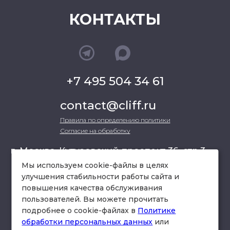
КОНТАКТЫ
+7 495 504 34 61
contact@cliff.ru
Правила по определению политики
Согласие на обработку
г. Москва, Кутузовский проспект 36, стр.3 ,
офис 301
Мы используем cookie-файлы в целях
улучшения стабильности работы сайта и
повышения качества обслуживания
схема проезда
пользователей. Вы можете прочитать
подробнее о cookie-файлах в
Политике
обработки персональных данных
или