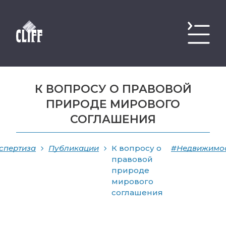
К ВОПРОСУ О ПРАВОВОЙ
ПРИРОДЕ МИРОВОГО
СОГЛАШЕНИЯ
спертиза
Публикации
К вопросу о
#Недвижимо
правовой
природе
мирового
соглашения