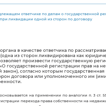
адлежащем ответчике по делам о государственной ре
 при ликвидации одной из сторон по договору
ргана в качестве ответчика по рассматрива
 (одна из сторон ликвидирована как юридич
позволяет произвести государственную реги
а «О государственной регистрации прав на 
ный закон), согласно которым государственна
орон договора или уполномоченного им (ими)
енности.
овывается на применении по аналогии п. 3 ст. 551 
егистрации перехода права собственности на недвиж