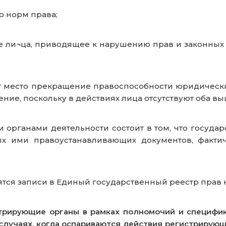
о норм права;
е ли¬ца, приводящее к нарушению прав и законных 
место прекращение правоспособности юридических 
ение, поскольку в действиях лица отсутствуют оба в
ганами деятельности состоит в том, что государс
ых ими правоустанавливающих документов, факт
ся записи в Единый государственный реестр прав 
трирующие органы в рамках полномочий и специфик
случаях, когда оспариваются действия регистрирующи