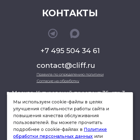
КОНТАКТЫ
+7 495 504 34 61
contact@cliff.ru
Правила по определению политики
Согласие на обработку
г. Москва, Кутузовский проспект 36, стр.3 ,
офис 301
Мы используем cookie-файлы в целях
улучшения стабильности работы сайта и
повышения качества обслуживания
схема проезда
пользователей. Вы можете прочитать
подробнее о cookie-файлах в
Политике
обработки персональных данных
или