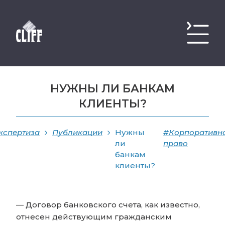
НУЖНЫ ЛИ БАНКАМ
КЛИЕНТЫ?
кспертиза
Публикации
Нужны
#Корпоративн
ли
право
банкам
клиенты?
— Договор банковского счета, как известно,
отнесен действующим гражданским