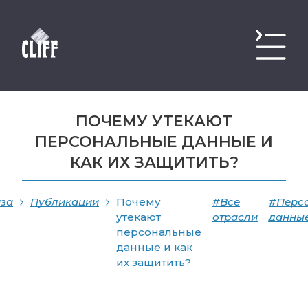
ПОЧЕМУ УТЕКАЮТ
ПЕРСОНАЛЬНЫЕ ДАННЫЕ И
КАК ИХ ЗАЩИТИТЬ?
иза
Публикации
Почему
#Все
#Перс
утекают
отрасли
данны
персональные
данные и как
их защитить?