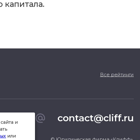
 капитала.
Все рейтинги
contact@cliff.ru
сайта и
ать
ных
или
© Юридическая фирма «Клифф».