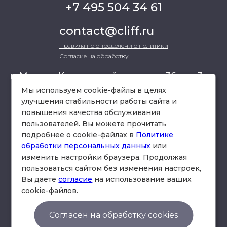
+7 495 504 34 61
contact@cliff.ru
Правила по определению политики
Согласие на обработку
г. Москва, Кутузовский проспект 36, стр.3 ,
офис 301
Мы используем cookie-файлы в целях
улучшения стабильности работы сайта и
повышения качества обслуживания
схема проезда
пользователей. Вы можете прочитать
подробнее о cookie-файлах в
Политике
обработки персональных данных
или
изменить настройки браузера. Продолжая
пользоваться сайтом без изменения настроек,
Вы даете
согласие
на использование ваших
cookie-файлов.
© Юридическая фирма «Клифф».
Правила по определению политики
Согласен на обработку cookies
Согласие на обработку