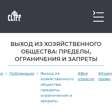
ВЫХОД ИЗ ХОЗЯЙСТВЕННОГО
ОБЩЕСТВА: ПРЕДЕЛЫ,
ОГРАНИЧЕНИЯ И ЗАПРЕТЫ
за
Публикации
Выход из
#Все
#Корп
хозяйственного
отрасли
право
общества:
пределы,
ограничения и
запреты