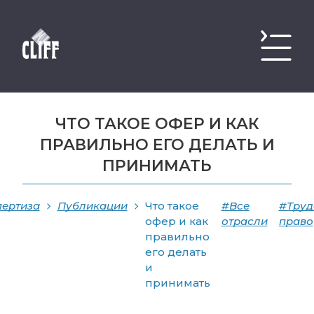
ЧТО ТАКОЕ ОФЕР И КАК
ПРАВИЛЬНО ЕГО ДЕЛАТЬ И
ПРИНИМАТЬ
пертиза
Публикации
Что такое
#Все
#Труд
офер и как
отрасли
право
правильно
его делать
и
принимать