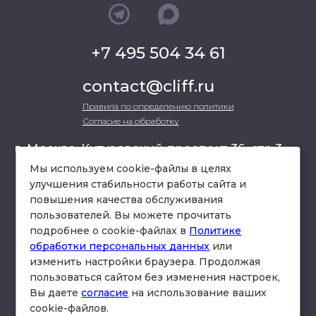
+7 495 504 34 61
contact@cliff.ru
Правила по определению политики
Согласие на обработку
г. Москва, Кутузовский проспект 36, стр.3 ,
офис 301
Мы используем cookie-файлы в целях
улучшения стабильности работы сайта и
повышения качества обслуживания
схема проезда
пользователей. Вы можете прочитать
подробнее о cookie-файлах в
Политике
обработки персональных данных
или
изменить настройки браузера. Продолжая
пользоваться сайтом без изменения настроек,
Вы даете
согласие
на использование ваших
cookie-файлов.