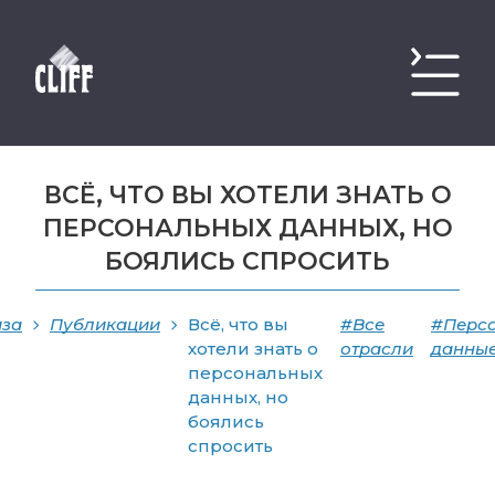
ВСЁ, ЧТО ВЫ ХОТЕЛИ ЗНАТЬ О
ПЕРСОНАЛЬНЫХ ДАННЫХ, НО
БОЯЛИСЬ СПРОСИТЬ
иза
Публикации
Всё, что вы
#Все
#Перс
хотели знать о
отрасли
данны
персональных
данных, но
боялись
спросить