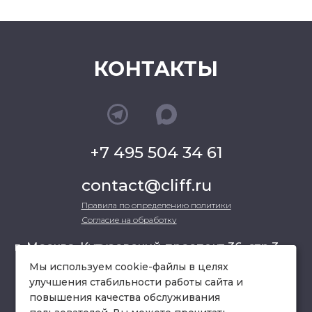
КОНТАКТЫ
+7 495 504 34 61
contact@cliff.ru
Правила по определению политики
Согласие на обработку
г. Москва, Кутузовский проспект 36, стр.3 ,
офис 301
Мы используем cookie-файлы в целях
улучшения стабильности работы сайта и
повышения качества обслуживания
схема проезда