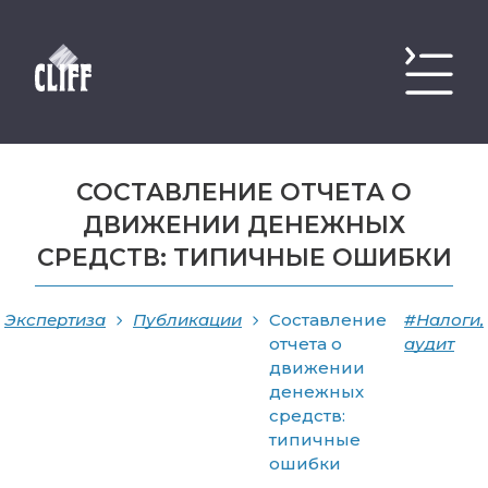
СОСТАВЛЕНИЕ ОТЧЕТА О
ДВИЖЕНИИ ДЕНЕЖНЫХ
СРЕДСТВ: ТИПИЧНЫЕ ОШИБКИ
Экспертиза
Публикации
Составление
#Налоги,
отчета о
аудит
движении
денежных
средств:
типичные
ошибки