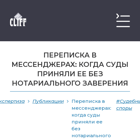
ПЕРЕПИСКА В
МЕССЕНДЖЕРАХ: КОГДА СУДЫ
ПРИНЯЛИ ЕЕ БЕЗ
НОТАРИАЛЬНОГО ЗАВЕРЕНИЯ
кспертиза
Публикации
Переписка в
#Судебн
мессенджерах:
споры
когда суды
приняли ее
без
нотариального