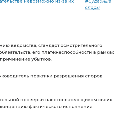
тельстве невозможно из-за их
#Судебные
споры
ению ведомства, стандарт осмотрительного
бязательств, его платежеспособности в рамках
 причинение убытков.
уководитель практики разрешения споров
тельной проверки налогоплательщиком своих
ую концепцию фактического исполнения