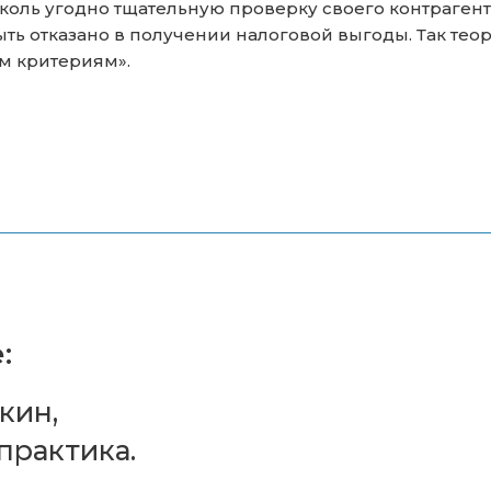
ти сколь угодно тщательную проверку своего контраге
 быть отказано в получении налоговой выгоды. Так те
м критериям».
:
кин,
практика.