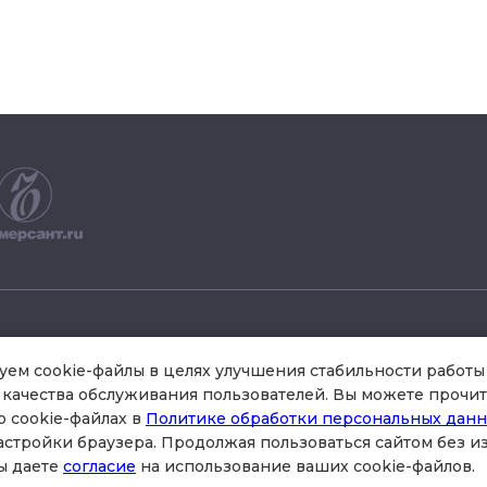
+7 495 504 34 61
ем cookie-файлы в целях улучшения стабильности работы 
качества обслуживания пользователей. Вы можете прочит
о cookie-файлах в
Политике обработки персональных дан
схема проезда
астройки браузера. Продолжая пользоваться сайтом без 
стр.3 , офис 301
ы даете
согласие
на использование ваших cookie-файлов.