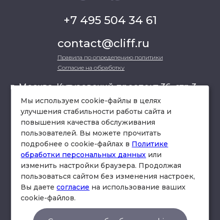
+7 495 504 34 61
contact@cliff.ru
Правила по определению политики
Согласие на обработку
г. Москва, Кутузовский проспект 36, стр.3 ,
офис 301
Мы используем cookie-файлы в целях
улучшения стабильности работы сайта и
повышения качества обслуживания
схема проезда
пользователей. Вы можете прочитать
подробнее о cookie-файлах в
Политике
обработки персональных данных
или
изменить настройки браузера. Продолжая
пользоваться сайтом без изменения настроек,
Вы даете
согласие
на использование ваших
cookie-файлов.
© Юридическая фирма «Клифф».
Правила по определению политики