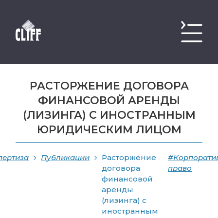
РАСТОРЖЕНИЕ ДОГОВОРА
ФИНАНСОВОЙ АРЕНДЫ
(ЛИЗИНГА) С ИНОСТРАННЫМ
ЮРИДИЧЕСКИМ ЛИЦОМ
пертиза
Публикации
Расторжение
#Корпорати
договора
право
финансовой
аренды
(лизинга) с
иностранным